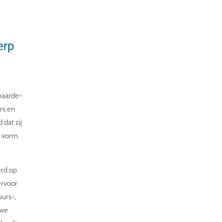
erp
 waarde-
rs en
 dat zij
m vorm
erd op
ervoor
uurs-,
 we