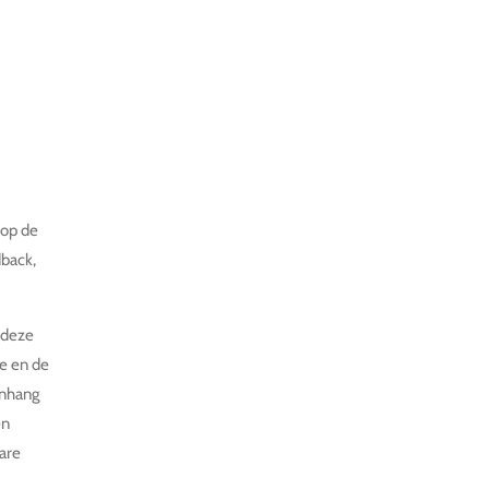
 op de
back,
.
 deze
ie en de
enhang
en
are