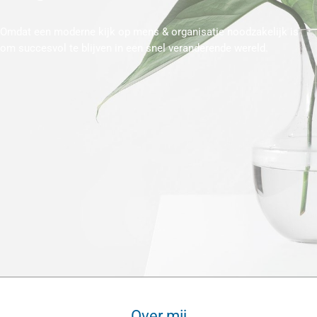
Omdat een moderne kijk op mens & organisatie noodzakelijk is
om succesvol te blijven in een snel veranderende wereld.
Over mij